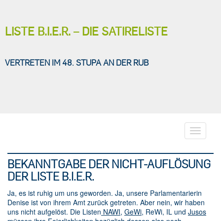
LISTE B.I.E.R. – DIE SATIRELISTE
VERTRETEN IM 48. STUPA AN DER RUB
Toggle
navigati
BEKANNTGABE DER NICHT-AUFLÖSUNG
DER LISTE B.I.E.R.
Ja, es ist ruhig um uns geworden. Ja, unsere Parlamentarierin
Denise ist von ihrem Amt zurück getreten. Aber nein, wir haben
uns nicht aufgelöst. Die Listen
NAWI
,
GeWi
, ReWi, IL und
Jusos
müssen ihre Feierlichkeiten bezüglich dessen also noch