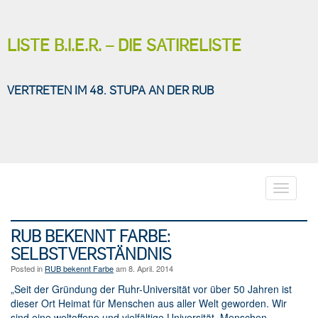
LISTE B.I.E.R. – DIE SATIRELISTE
VERTRETEN IM 48. STUPA AN DER RUB
Toggle
navigati
RUB BEKENNT FARBE:
SELBSTVERSTÄNDNIS
Posted in
RUB bekennt Farbe
am 8. April. 2014
„Seit der Gründung der Ruhr-Universität vor über 50 Jahren ist
dieser Ort Heimat für Menschen aus aller Welt geworden. Wir
sind eine weltoffene und vielfältige Universität, Menschen