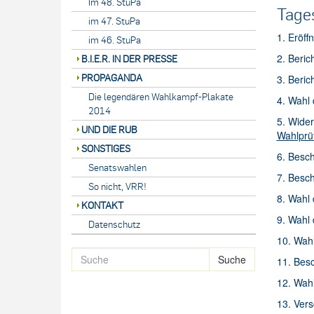
Im 48. StuPa
Tage
im 47. StuPa
1. Eröff
im 46. StuPa
2. Beric
B.I.E.R. IN DER PRESSE
PROPAGANDA
3. Beric
Die legendären Wahlkampf-Plakate
4. Wahl 
2014
5. Wide
UND DIE RUB
Wahlprü
SONSTIGES
6. Besc
Senatswahlen
7. Besch
So nicht, VRR!
8. Wahl
KONTAKT
9. Wahl
Datenschutz
10. Wah
Suche
11. Besc
12. Wah
13. Ver