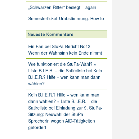
„Schwarzen Ritter“ besiegt – again
Semesterticket-Urabstimmung: How to
Neueste Kommentare
Ein Fan
bei
StuPa-Bericht No13 –
Wenn der Wahnsinn kein Ende nimmt
Wie funktioniert die StuPa-Wahl? «
Liste B.I.E.R. – die Satireliste
bei
Kein
B.I.E.R.? Hilfe – wen kann man dann
wählen?
Kein B.I.E.R.? Hilfe – wen kann man
dann wählen? « Liste B.I.E.R. – die
Satireliste
bei
Einladung zur 9. StuPa-
Sitzung: Neuwahl der StuPa-
Sprecherin wegen AfD-Tätigkeiten
gefordert